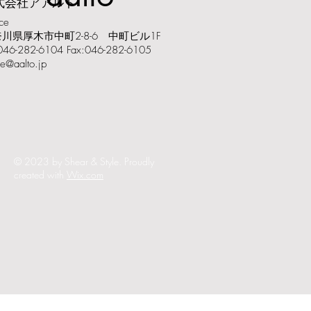
株式会社アアルト
ce
川県厚木市中町2-8-6 中町ビル1F
:046-282-6104 Fax:046-282-6105
ce@aalto.jp
© 2023 by Shear & Style. Proudly
created with
Wix.com