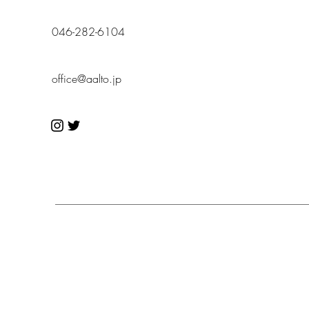
046-282-6104
office@aalto.jp