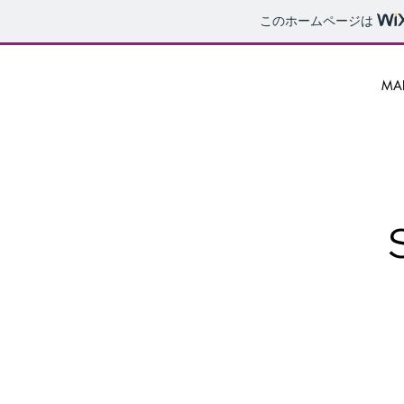
このホームページは
MA